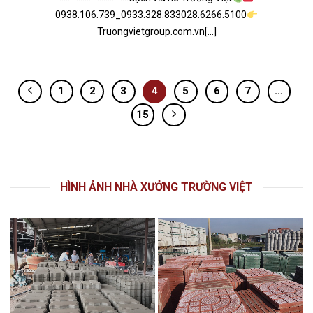
0938.106.739_0933.328.833028.6266.5100
Truongvietgroup.com.vn[...]
1
2
3
4
5
6
7
…
15
HÌNH ẢNH NHÀ XƯỞNG TRƯỜNG VIỆT