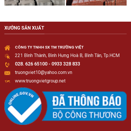
XƯỞNG SẢN XUẤT
CÔNG TY TNHH SX TM TRƯỜNG VIỆT
221 Bình Thành, Bình Hưng Hoà B, Bình Tân, Tp.HCM
028. 626 65100 - 0933 328 833
truongviet10@yahoo.com.vn
www.truongvietgroup.net