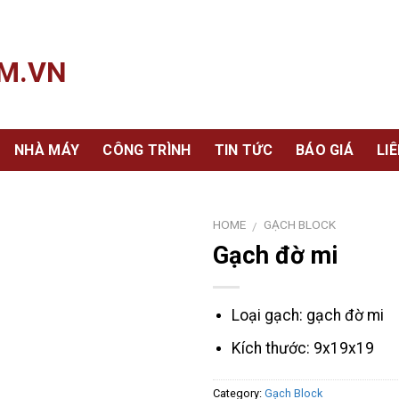
NHÀ MÁY
CÔNG TRÌNH
TIN TỨC
BÁO GIÁ
LI
HOME
GẠCH BLOCK
/
Gạch đờ mi
Loại gạch: gạch đờ mi
Kích thước: 9x19x19
Category:
Gạch Block