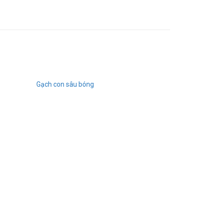
Gạch con sâu bóng
Gạch chữ nhật da