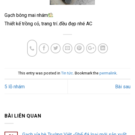
Gạch bông mai nhám
Thiết kế trồng cỏ, trang trí..đều đẹp nhé AC
This entry was posted in
Tin tức
. Bookmark the
permalink
.
5 lỗ nhám
Bài sau
BÀI LIÊN QUAN
Gạch vỉa hè Trường Việt -Ghế đá loại mới sản xuất