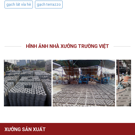
con
sang
gạch lát vỉa hè
gạch terrazzo
sâu
2
màu
mới
HÌNH ẢNH NHÀ XƯỞNG TRƯỜNG VIỆT
XƯỞNG SẢN XUẤT