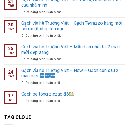
21
của nhà mình
Th8
ở
Chức năng bình luận bị tắt
Gạch
vỉa
Gạch vỉa hè Trường Việt – Gạch Terrazzo hàng mới
30
hè
sản xuất ship tận nơi
Th7
Trường
ở
Chức năng bình luận bị tắt
Việt
Gạch
-
vỉa
Gạch vỉa hè Trường Việt – Mẫu bàn ghế đá ‘2 màu’
Ghế
25
hè
đá
mới đẹp sang
Th7
Trường
loại
ở
Chức năng bình luận bị tắt
Việt
mới
Gạch
–
sản
vỉa
Gạch vỉa hè Trường Việt – New – Gạch con sâu 2
Gạch
xuất
24
hè
Terrazzo
màu mới
của
Th7
Trường
hàng
nhà
ở
Chức năng bình luận bị tắt
Việt
mới
mình
Gạch
–
sản
vỉa
Gạch bê tông ziczac đỏ
Mẫu
xuất
17
hè
bàn
ship
Th11
ở
Chức năng bình luận bị tắt
Trường
ghế
tận
Gạch
Việt
đá
nơi
bê
–
‘2
tông
TAG CLOUD
New
màu’
ziczac
–
mới
đỏ
Gạch
đẹp