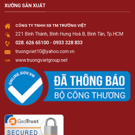
XƯỞNG SẢN XUẤT
CÔNG TY TNHH SX TM TRƯỜNG VIỆT
221 Bình Thành, Bình Hưng Hoà B, Bình Tân, Tp.HCM
028. 626 65100 - 0933 328 833
truongviet10@yahoo.com.vn
www.truongvietgroup.net