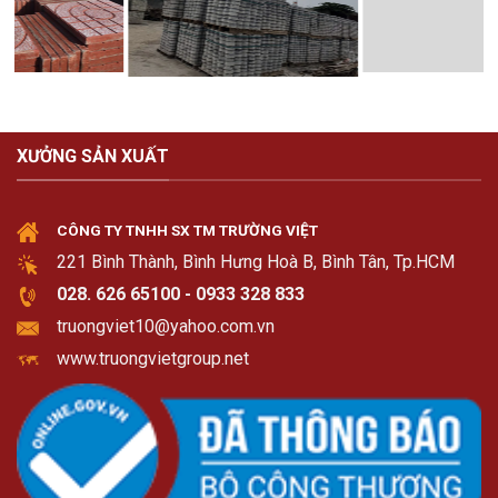
XƯỞNG SẢN XUẤT
CÔNG TY TNHH SX TM TRƯỜNG VIỆT
221 Bình Thành, Bình Hưng Hoà B, Bình Tân, Tp.HCM
028. 626 65100 - 0933 328 833
truongviet10@yahoo.com.vn
www.truongvietgroup.net